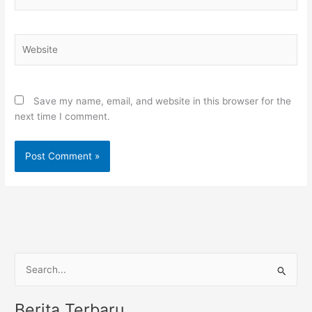
Website
Save my name, email, and website in this browser for the
next time I comment.
S
e
Berita Terbaru
a