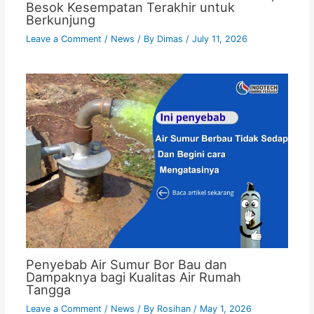
Besok Kesempatan Terakhir untuk
Berkunjung
Leave a Comment
/
News
/ By
Dimas
/
July 11, 2026
Penyebab Air Sumur Bor Bau dan
Dampaknya bagi Kualitas Air Rumah
Tangga
Leave a Comment
/
News
/ By
Rosihan
/
May 1, 2026