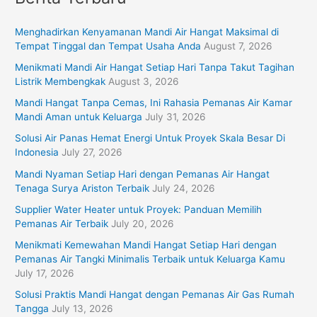
r
Menghadirkan Kenyamanan Mandi Air Hangat Maksimal di
c
Tempat Tinggal dan Tempat Usaha Anda
August 7, 2026
h
Menikmati Mandi Air Hangat Setiap Hari Tanpa Takut Tagihan
f
Listrik Membengkak
August 3, 2026
o
Mandi Hangat Tanpa Cemas, Ini Rahasia Pemanas Air Kamar
r
Mandi Aman untuk Keluarga
July 31, 2026
:
Solusi Air Panas Hemat Energi Untuk Proyek Skala Besar Di
Indonesia
July 27, 2026
Mandi Nyaman Setiap Hari dengan Pemanas Air Hangat
Tenaga Surya Ariston Terbaik
July 24, 2026
Supplier Water Heater untuk Proyek: Panduan Memilih
Pemanas Air Terbaik
July 20, 2026
Menikmati Kemewahan Mandi Hangat Setiap Hari dengan
Pemanas Air Tangki Minimalis Terbaik untuk Keluarga Kamu
July 17, 2026
Solusi Praktis Mandi Hangat dengan Pemanas Air Gas Rumah
Tangga
July 13, 2026