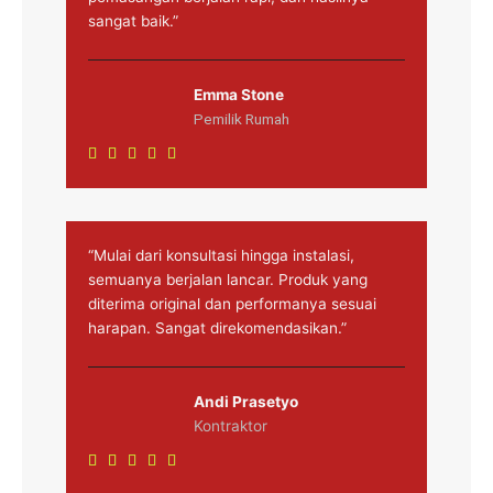
sangat baik.”
Emma Stone
Pemilik Rumah
Rated





5
out
of
5
“Mulai dari konsultasi hingga instalasi,
semuanya berjalan lancar. Produk yang
diterima original dan performanya sesuai
harapan. Sangat direkomendasikan.”
Andi Prasetyo
Kontraktor
Rated





5