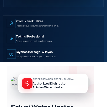
Produk Berkualitas
Produk sesuai kebutuhan rumah dan bisnis.
Teknisi Profesional
Pengerjaan aman, rapi, dan terencana.
Layanan Berbagai Wilayah
Melayani kebutuhan proyek di Indonesia.
TERPERCAYA DAN BERPENGALAMAN
Authorized Distributor
Ariston Water Heater