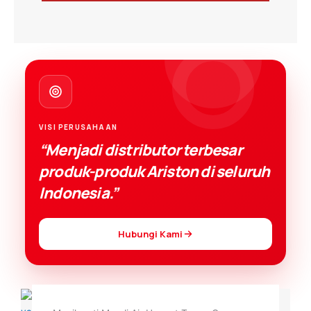
out
of
5
VISI PERUSAHAAN
“
Menjadi distributor terbesar
produk-produk Ariston di seluruh
Indonesia.
”
Hubungi Kami