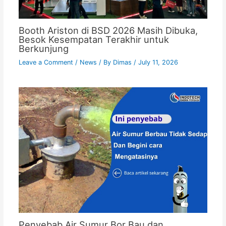
Booth Ariston di BSD 2026 Masih Dibuka,
Besok Kesempatan Terakhir untuk
Berkunjung
Leave a Comment
/
News
/ By
Dimas
/
July 11, 2026
Penyebab Air Sumur Bor Bau dan