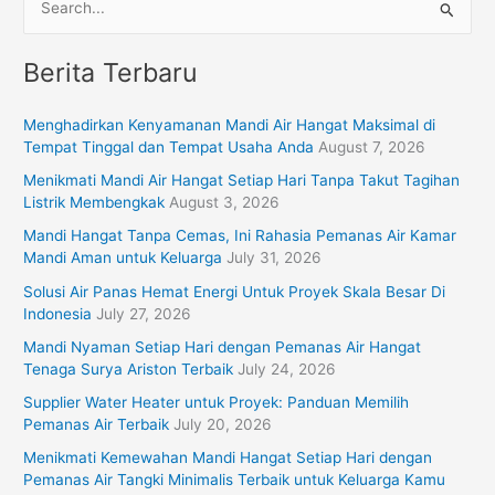
S
e
Berita Terbaru
a
r
Menghadirkan Kenyamanan Mandi Air Hangat Maksimal di
c
Tempat Tinggal dan Tempat Usaha Anda
August 7, 2026
h
Menikmati Mandi Air Hangat Setiap Hari Tanpa Takut Tagihan
f
Listrik Membengkak
August 3, 2026
o
Mandi Hangat Tanpa Cemas, Ini Rahasia Pemanas Air Kamar
r
Mandi Aman untuk Keluarga
July 31, 2026
:
Solusi Air Panas Hemat Energi Untuk Proyek Skala Besar Di
Indonesia
July 27, 2026
Mandi Nyaman Setiap Hari dengan Pemanas Air Hangat
Tenaga Surya Ariston Terbaik
July 24, 2026
Supplier Water Heater untuk Proyek: Panduan Memilih
Pemanas Air Terbaik
July 20, 2026
Menikmati Kemewahan Mandi Hangat Setiap Hari dengan
Pemanas Air Tangki Minimalis Terbaik untuk Keluarga Kamu