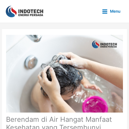
Skip
to
Menu
content
Berendam di Air Hangat Manfaat
Kesehatan yang Tersembunyi