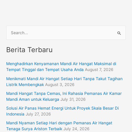
S
e
Berita Terbaru
a
r
Menghadirkan Kenyamanan Mandi Air Hangat Maksimal di
c
Tempat Tinggal dan Tempat Usaha Anda
August 7, 2026
h
Menikmati Mandi Air Hangat Setiap Hari Tanpa Takut Tagihan
f
Listrik Membengkak
August 3, 2026
o
Mandi Hangat Tanpa Cemas, Ini Rahasia Pemanas Air Kamar
r
Mandi Aman untuk Keluarga
July 31, 2026
:
Solusi Air Panas Hemat Energi Untuk Proyek Skala Besar Di
Indonesia
July 27, 2026
Mandi Nyaman Setiap Hari dengan Pemanas Air Hangat
Tenaga Surya Ariston Terbaik
July 24, 2026