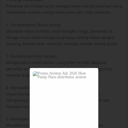
Pemanas air tenaga surya menggunakan energi matahari yang
merupakan sumber energi terbarukan dan tidak terbatas.
2. Penghematan Biaya Energi
Meskipun biaya instalasi awal mungkin tinggi, pemanas air
tenaga surya dapat mengurangi biaya energi dalam jangka
panjang, karena sinar matahari sebagai sumber energi gratis.
3. Rendahnya Emisi Karbon
Menghasilkan emisi karbon yang lebih rendah daripada
pemanas air berbahan bakar fosil, membantu mengurangi
dampak lingkungan negatif.
4. Kemandirian Energi
Dapat beroperasi mandiri dari jaringan listrik umum,
mengurangi kerentanan terhadap pemadaman listrik dan
fluktuasi harga energi.
5. Dukungan untuk Pembangunan Berkelanjutan
Mendukung konsep pembangunan berkelanjutan dan