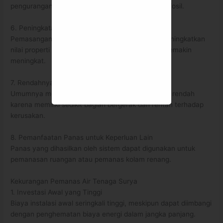
pengurangan ketergantungan pada sumber daya fosil.
6. Peningkatan Nilai Properti
Pemasangan pemanas air tenaga surya dapat meningkatkan
nilai properti karena kesadaran lingkungan yang semakin
meningkat.
7. Rendahnya Biaya Pemeliharaan
Umumnya memiliki biaya pemeliharaan yang lebih rendah
karena memiliki sedikit bagian bergerak dan rentan terhadap
kerusakan.
8. Pemanfaatan Panas untuk Keperluan Lain
Panas yang dihasilkan oleh sistem dapat digunakan untuk
pemanasan ruangan atau pemanas kolam renang.
Kekurangan Pemanas Air Tenaga Surya
1. Investasi Awal yang Tinggi
Biaya instalasi awal seringkali tinggi, meskipun dapat diimbangi
dengan penghematan biaya energi dalam jangka panjang.