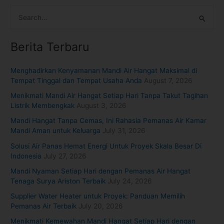
S
e
Berita Terbaru
a
r
Menghadirkan Kenyamanan Mandi Air Hangat Maksimal di
c
Tempat Tinggal dan Tempat Usaha Anda
August 7, 2026
h
Menikmati Mandi Air Hangat Setiap Hari Tanpa Takut Tagihan
f
Listrik Membengkak
August 3, 2026
o
Mandi Hangat Tanpa Cemas, Ini Rahasia Pemanas Air Kamar
r
Mandi Aman untuk Keluarga
July 31, 2026
:
Solusi Air Panas Hemat Energi Untuk Proyek Skala Besar Di
Indonesia
July 27, 2026
Mandi Nyaman Setiap Hari dengan Pemanas Air Hangat
Tenaga Surya Ariston Terbaik
July 24, 2026
Supplier Water Heater untuk Proyek: Panduan Memilih
Pemanas Air Terbaik
July 20, 2026
Menikmati Kemewahan Mandi Hangat Setiap Hari dengan