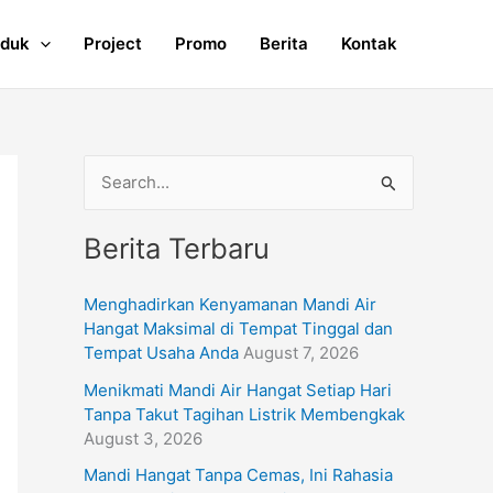
oduk
Project
Promo
Berita
Kontak
S
e
Berita Terbaru
a
r
Menghadirkan Kenyamanan Mandi Air
c
Hangat Maksimal di Tempat Tinggal dan
h
Tempat Usaha Anda
August 7, 2026
f
Menikmati Mandi Air Hangat Setiap Hari
Tanpa Takut Tagihan Listrik Membengkak
o
August 3, 2026
r
Mandi Hangat Tanpa Cemas, Ini Rahasia
: