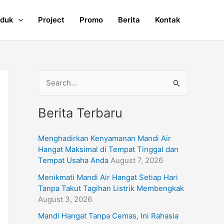
oduk
Project
Promo
Berita
Kontak
S
e
Berita Terbaru
a
r
Menghadirkan Kenyamanan Mandi Air
c
Hangat Maksimal di Tempat Tinggal dan
h
Tempat Usaha Anda
August 7, 2026
f
Menikmati Mandi Air Hangat Setiap Hari
Tanpa Takut Tagihan Listrik Membengkak
o
August 3, 2026
r
Mandi Hangat Tanpa Cemas, Ini Rahasia
: