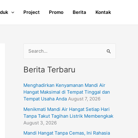
oduk
Project
Promo
Berita
Kontak
S
e
Berita Terbaru
a
r
Menghadirkan Kenyamanan Mandi Air
c
Hangat Maksimal di Tempat Tinggal dan
h
Tempat Usaha Anda
August 7, 2026
f
Menikmati Mandi Air Hangat Setiap Hari
Tanpa Takut Tagihan Listrik Membengkak
o
August 3, 2026
r
Mandi Hangat Tanpa Cemas, Ini Rahasia
: