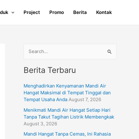
oduk
Project
Promo
Berita
Kontak
S
e
Berita Terbaru
a
r
Menghadirkan Kenyamanan Mandi Air
c
Hangat Maksimal di Tempat Tinggal dan
h
Tempat Usaha Anda
August 7, 2026
f
Menikmati Mandi Air Hangat Setiap Hari
Tanpa Takut Tagihan Listrik Membengkak
o
August 3, 2026
r
Mandi Hangat Tanpa Cemas, Ini Rahasia
: