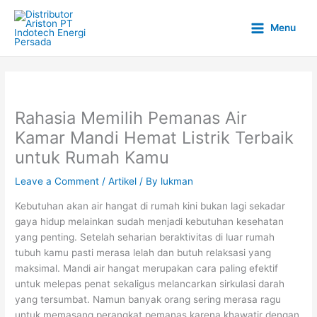
Skip
to
Menu
content
Rahasia Memilih Pemanas Air
Kamar Mandi Hemat Listrik Terbaik
untuk Rumah Kamu
Leave a Comment
/
Artikel
/ By
lukman
Kebutuhan akan air hangat di rumah kini bukan lagi sekadar
gaya hidup melainkan sudah menjadi kebutuhan kesehatan
yang penting. Setelah seharian beraktivitas di luar rumah
tubuh kamu pasti merasa lelah dan butuh relaksasi yang
maksimal. Mandi air hangat merupakan cara paling efektif
untuk melepas penat sekaligus melancarkan sirkulasi darah
yang tersumbat. Namun banyak orang sering merasa ragu
untuk memasang perangkat pemanas karena khawatir dengan