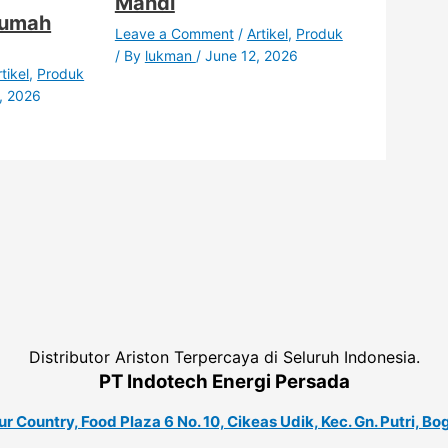
Mandi
Rumah
Leave a Comment
/
Artikel
,
Produk
/ By
lukman
/
June 12, 2026
tikel
,
Produk
, 2026
Distributor Ariston Terpercaya di Seluruh Indonesia.
PT Indotech Energi Persada
 Country, Food Plaza 6 No. 10, Cikeas Udik, Kec. Gn. Putri, Bo