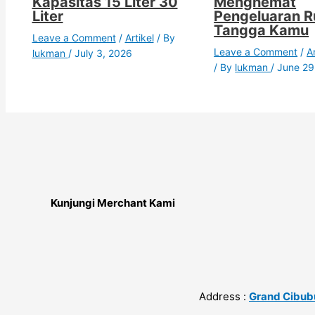
Kapasitas 15 Liter 30
Menghemat
Liter
Pengeluaran 
Tangga Kamu
Leave a Comment
/
Artikel
/ By
Leave a Comment
/
Ar
lukman
/
July 3, 2026
/ By
lukman
/
June 29
Kunjungi Merchant Kami
Address :
Grand Cibubur