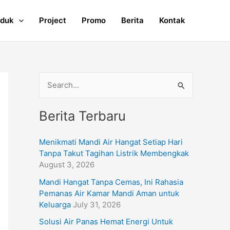
oduk
Project
Promo
Berita
Kontak
S
e
Berita Terbaru
a
r
Menikmati Mandi Air Hangat Setiap Hari
c
Tanpa Takut Tagihan Listrik Membengkak
h
August 3, 2026
f
Mandi Hangat Tanpa Cemas, Ini Rahasia
Pemanas Air Kamar Mandi Aman untuk
o
Keluarga
July 31, 2026
r
Solusi Air Panas Hemat Energi Untuk
: