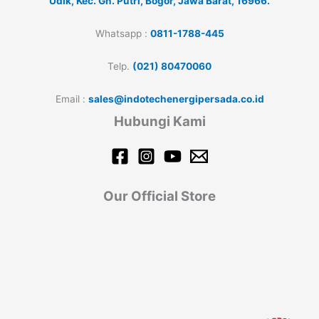
Udik, Kec. Gn. Putri, Bogor, Jawa Barat, 16966.
Whatsapp :
0811-1788-445
Telp.
(021) 80470060
Email :
sales@indotechenergipersada.co.id
Hubungi Kami
Our Official Store