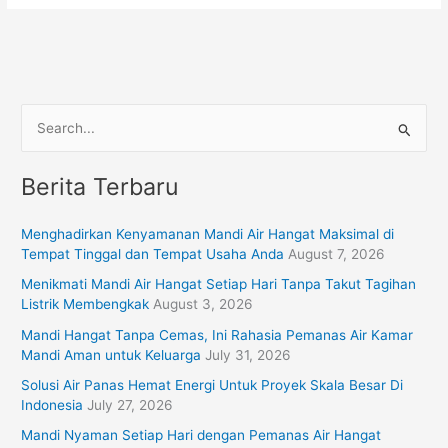
S
e
Berita Terbaru
a
r
Menghadirkan Kenyamanan Mandi Air Hangat Maksimal di
c
Tempat Tinggal dan Tempat Usaha Anda
August 7, 2026
h
Menikmati Mandi Air Hangat Setiap Hari Tanpa Takut Tagihan
f
Listrik Membengkak
August 3, 2026
o
Mandi Hangat Tanpa Cemas, Ini Rahasia Pemanas Air Kamar
r
Mandi Aman untuk Keluarga
July 31, 2026
:
Solusi Air Panas Hemat Energi Untuk Proyek Skala Besar Di
Indonesia
July 27, 2026
Mandi Nyaman Setiap Hari dengan Pemanas Air Hangat