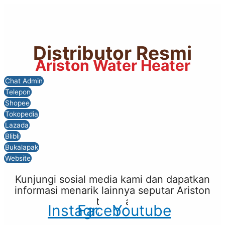
Distributor Resmi
Ariston Water Heater
Chat Admin
Telepon
Shopee
Tokopedia
Lazada
Blibli
Bukalapak
Website
Kunjungi sosial media kami dan dapatkan
informasi menarik lainnya seputar Ariston
Water Heater
Instagram
Facebook
Youtube